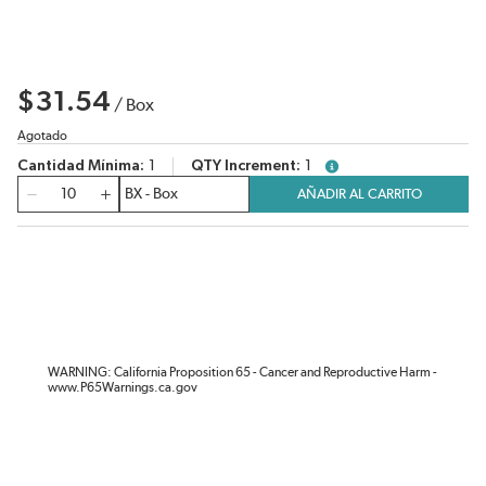
$31.54
/
Box
Agotado
Cantidad Mínima
1
QTY Increment
1
more info
Cantidad
AÑADIR AL CARRITO
WARNING: California Proposition 65 - Cancer and Reproductive Harm -
www.P65Warnings.ca.gov