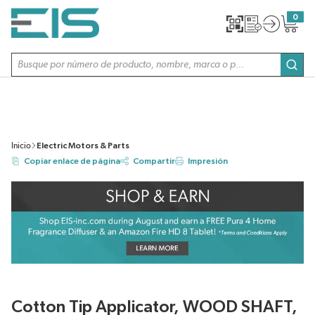
SALTAR AL CONTENIDO PRINCIPAL
0
{0} item
Búsqueda de sitio
envi
Inicio
Electric Motors & Parts
Copiar enlace de página
Compartir
Impresión
Cotton Tip Applicator, WOOD SHAFT,