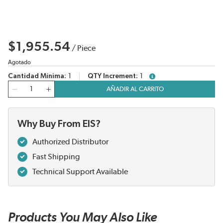
$1,955.54
/
Piece
Agotado
Cantidad Mínima
1
QTY Increment
1
more info
Cantidad
AÑADIR AL CARRITO
Why Buy From EIS?
Authorized Distributor
Fast Shipping
Technical Support Available
Products You May Also Like