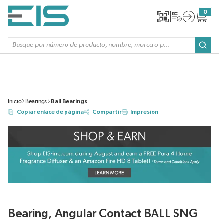
SALTAR AL CONTENIDO PRINCIPAL
0
{0} item
Búsqueda de sitio
envi
Inicio
Bearings
Ball Bearings
Copiar enlace de página
Compartir
Impresión
Bearing, Angular Contact BALL SNG