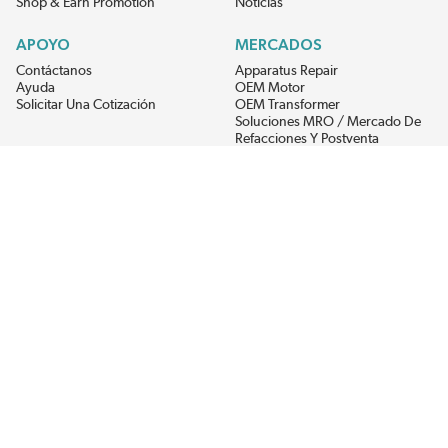
Shop & Earn Promotion
Noticias
APOYO
MERCADOS
Contáctanos
Apparatus Repair
Ayuda
OEM Motor
Solicitar Una Cotización
OEM Transformer
Soluciones MRO / Mercado De
Refacciones Y Postventa
Alternative Energy
Power Generation
RECIBE LAS ÚLTIMAS NOTICIAS DEL EIS
Get updates on product availability, pricing changes, and quick access to
the materials you need.
CONÉCTATE CON NOSOTROS