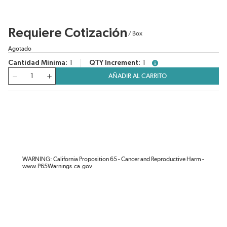
Requiere Cotización
/
Box
Agotado
Cantidad Mínima
1
QTY Increment
1
more info
Cantidad
AÑADIR AL CARRITO
WARNING: California Proposition 65 - Cancer and Reproductive Harm -
www.P65Warnings.ca.gov