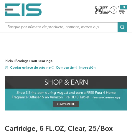
SALTAR AL CONTENIDO PRINCIPAL
0
{0} item
Búsqueda de sitio
envi
Inicio
Bearings
Ball Bearings
Copiar enlace de página
Compartir
Impresión
Cartridge, 6 FL.OZ, Clear, 25/Box