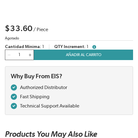
$33.60
/
Piece
Agotado
Cantidad Mínima
1
QTY Increment
1
more info
Cantidad
AÑADIR AL CARRITO
Why Buy From EIS?
Authorized Distributor
Fast Shipping
Technical Support Available
Products You May Also Like