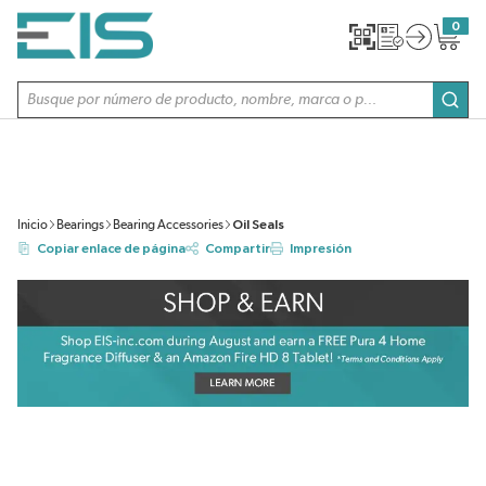
SALTAR AL CONTENIDO PRINCIPAL
0
{0} item
Búsqueda de sitio
envi
Inicio
Bearings
Bearing Accessories
Oil Seals
Copiar enlace de página
Compartir
Impresión