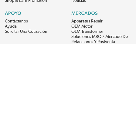
Shop & Earn Promotion
Noticias
APOYO
MERCADOS
Contáctanos
Apparatus Repair
Ayuda
OEM Motor
Solicitar Una Cotización
OEM Transformer
Soluciones MRO / Mercado De
Refacciones Y Postventa
Alternative Energy
Power Generation
RECIBE LAS ÚLTIMAS NOTICIAS DEL EIS
Get updates on product availability, pricing changes, and quick access to
the materials you need.
CONÉCTATE CON NOSOTROS