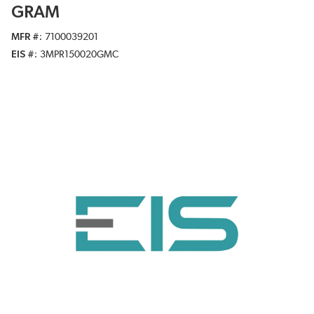
GRAM
MFR #
7100039201
EIS #
3MPR150020GMC