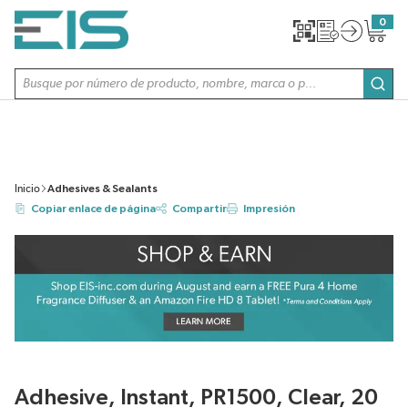
SALTAR AL CONTENIDO PRINCIPAL
0
{0} item
Búsqueda de sitio
envi
Inicio
Adhesives & Sealants
Copiar enlace de página
Compartir
Impresión
Adhesive, Instant, PR1500, Clear, 20