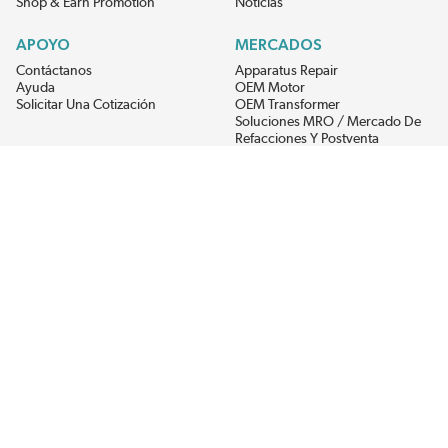
Shop & Earn Promotion
Noticias
APOYO
MERCADOS
Contáctanos
Apparatus Repair
Ayuda
OEM Motor
Solicitar Una Cotización
OEM Transformer
Soluciones MRO / Mercado De
Refacciones Y Postventa
Alternative Energy
Power Generation
RECIBE LAS ÚLTIMAS NOTICIAS DEL EIS
Get updates on product availability, pricing changes, and quick access to
the materials you need.
CONÉCTATE CON NOSOTROS