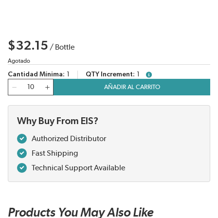
$32.15
/
Bottle
Agotado
Cantidad Mínima
1
QTY Increment
1
more info
Cantidad
AÑADIR AL CARRITO
Why Buy From EIS?
Authorized Distributor
Fast Shipping
Technical Support Available
Products You May Also Like