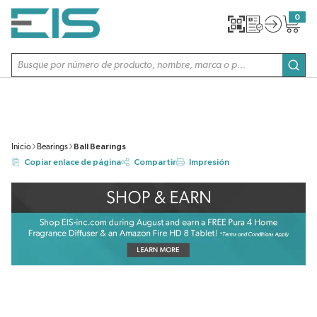
SALTAR AL CONTENIDO PRINCIPAL
0
{0} item
Búsqueda de sitio
envi
Inicio
Bearings
Ball Bearings
Copiar enlace de página
Compartir
Impresión