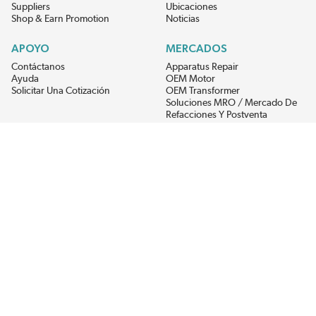
Suppliers
Ubicaciones
Shop & Earn Promotion
Noticias
APOYO
MERCADOS
Contáctanos
Apparatus Repair
Ayuda
OEM Motor
Solicitar Una Cotización
OEM Transformer
Soluciones MRO / Mercado De
Refacciones Y Postventa
Alternative Energy
Power Generation
RECIBE LAS ÚLTIMAS NOTICIAS DEL EIS
Get updates on product availability, pricing changes, and quick access to
the materials you need.
CONÉCTATE CON NOSOTROS