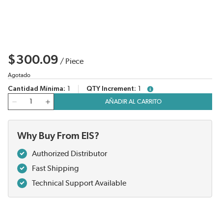
$300.09
/
Piece
Agotado
Cantidad Mínima
1
QTY Increment
1
more info
Cantidad
AÑADIR AL CARRITO
Why Buy From EIS?
Authorized Distributor
Fast Shipping
Technical Support Available