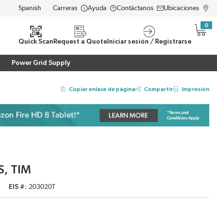
Carreras
Ayuda
Contáctanos
Ubicaciones
LANGUAGE
0
{0} i
eda
Quick Scan
Request a Quote
Iniciar sesión / Registrarse
Power Grid Supply
Copiar enlace de página
Compartir
Impresión
S, TIM
EIS #
203020T