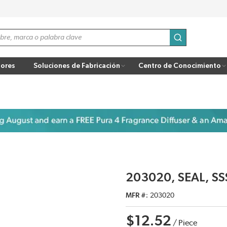
enviar búsqu
ores
Soluciones de Fabricación
Centro de Conocimiento
203020, SEAL, SS
MFR #
203020
$12.52
/
Piece