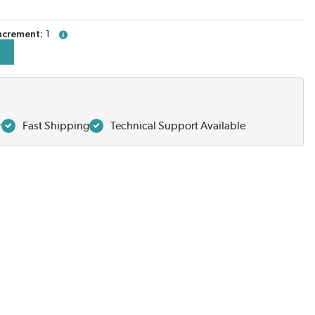
ncrement
1
more info
r
Fast Shipping
Technical Support Available