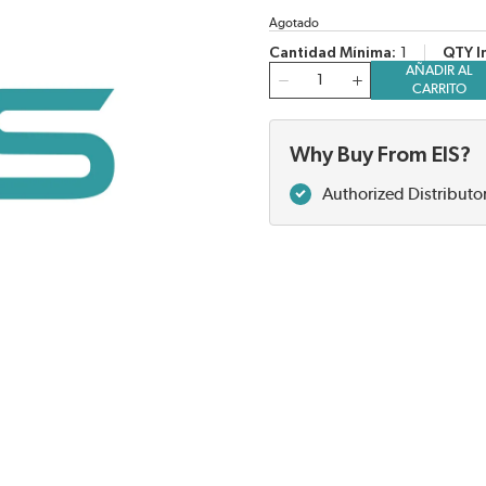
Agotado
Cantidad Mínima
1
QTY I
AÑADIR AL
Cantidad
CARRITO
Why Buy From EIS?
Authorized Distributo