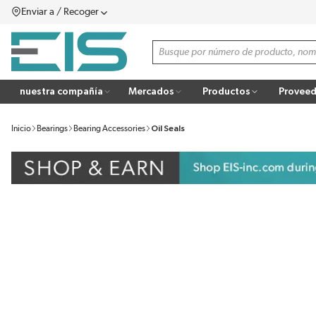
Enviar a / Recoger
SALTAR AL CONTENIDO PRINCIPAL
menú
Búsqueda de sitio
more info
nuestra compañía
Mercados
Productos
Proveed
Inicio
Bearings
Bearing Accessories
Oil Seals