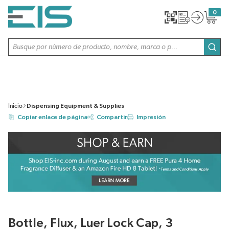
SALTAR AL CONTENIDO PRINCIPAL
0
{0} item
Búsqueda de sitio
envi
Inicio
Dispensing Equipment & Supplies
Copiar enlace de página
Compartir
Impresión
Bottle, Flux, Luer Lock Cap, 3