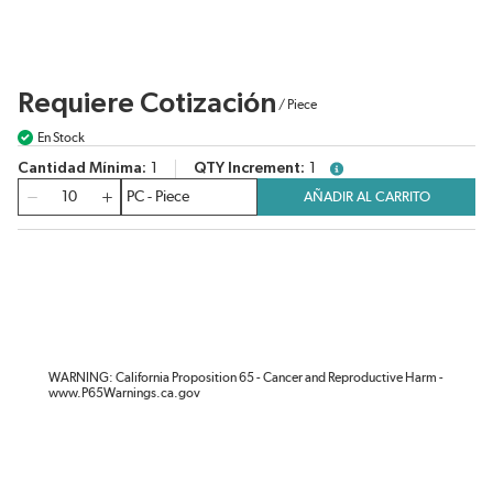
Requiere Cotización
/
Piece
En Stock
Cantidad Mínima
1
QTY Increment
1
more info
Cantidad
AÑADIR AL CARRITO
WARNING: California Proposition 65 - Cancer and Reproductive Harm -
www.P65Warnings.ca.gov