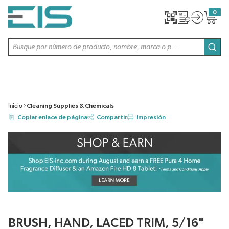
SALTAR AL CONTENIDO PRINCIPAL
0
{0} item
Búsqueda de sitio
envi
Inicio
Cleaning Supplies & Chemicals
Copiar enlace de página
Compartir
Impresión
BRUSH, HAND, LACED TRIM, 5/16"