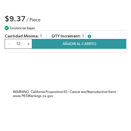
$9.37
/
Piece
Existencias bajas
Cantidad Mínima
1
QTY Increment
1
more info
Cantidad
AÑADIR AL CARRITO
WARNING: California Proposition 65 - Cancer and Reproductive Harm -
www.P65Warnings.ca.gov