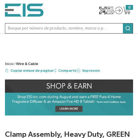
SALTAR AL CONTENIDO PRINCIPAL
0
{0} item
Búsqueda de sitio
envi
Inicio
Wire & Cable
Copiar enlace de página
Compartir
Impresión
Clamp Assembly, Heavy Duty, GREEN