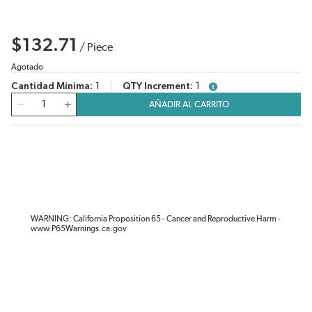
$132.71
/
Piece
Agotado
Cantidad Mínima
1
QTY Increment
1
more info
Cantidad
AÑADIR AL CARRITO
WARNING: California Proposition 65 - Cancer and Reproductive Harm -
www.P65Warnings.ca.gov