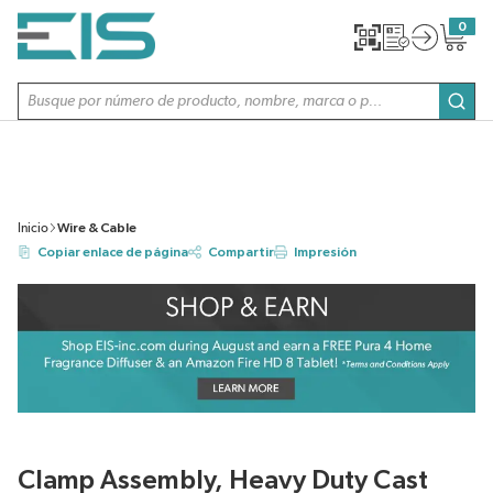
SALTAR AL CONTENIDO PRINCIPAL
0
{0} item
Búsqueda de sitio
envi
Inicio
Wire & Cable
Copiar enlace de página
Compartir
Impresión
Clamp Assembly, Heavy Duty Cast