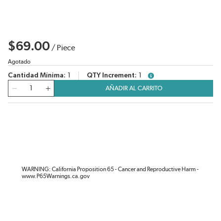
$69.00
/
Piece
Agotado
Cantidad Mínima
1
QTY Increment
1
more info
Cantidad
AÑADIR AL CARRITO
WARNING: California Proposition 65 - Cancer and Reproductive Harm -
www.P65Warnings.ca.gov