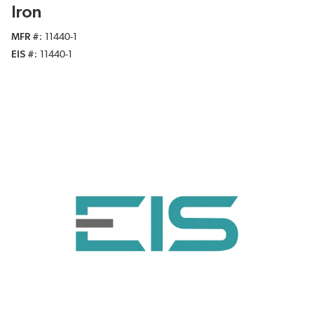
Iron
MFR #
11440-1
EIS #
11440-1