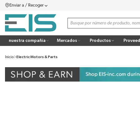
Enviar a / Recoger
SALTAR AL CONTENIDO PRINCIPAL
menú
Búsqueda de sitio
more info
nuestra compañía
Mercados
Productos
Proveed
Inicio
Electric Motors & Parts