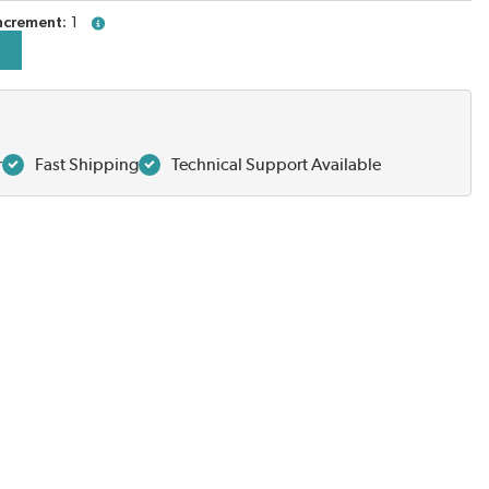
ncrement
1
more info
r
Fast Shipping
Technical Support Available