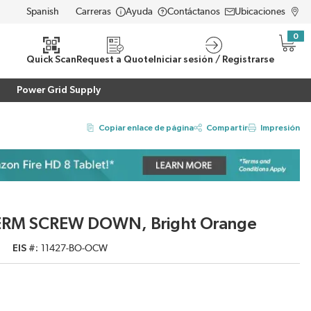
Carreras
Ayuda
Contáctanos
Ubicaciones
LANGUAGE
0
{0} i
eda
Quick Scan
Request a Quote
Iniciar sesión / Registrarse
Power Grid Supply
Copiar enlace de página
Compartir
Impresión
PERM SCREW DOWN, Bright Orange
EIS #
11427-BO-OCW