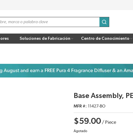
enviar búsqu
ores
Soluciones de Fabricación
Centro de Conocimiento
Base Assembly, 
MFR #
11427-BO
$59.00
/
Piece
Agotado