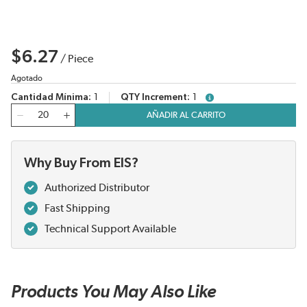
$6.27
/
Piece
Agotado
Cantidad Mínima
1
QTY Increment
1
more info
Cantidad
AÑADIR AL CARRITO
Why Buy From EIS?
Authorized Distributor
Fast Shipping
Technical Support Available
Products You May Also Like