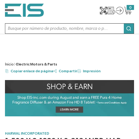
SALTAR AL CONTENIDO PRINCIPAL
0
{0} item
Búsqueda de sitio
envi
Inicio
Electric Motors & Parts
Copiar enlace de página
Compartir
Impresión
HARWAL INCORPORATED