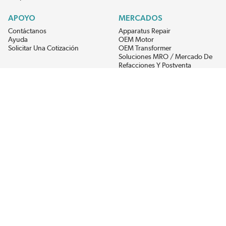
APOYO
MERCADOS
Contáctanos
Apparatus Repair
Ayuda
OEM Motor
Solicitar Una Cotización
OEM Transformer
Soluciones MRO / Mercado De
Refacciones Y Postventa
Alternative Energy
Power Generation
RECIBE LAS ÚLTIMAS NOTICIAS DEL EIS
Get updates on product availability, pricing changes, and quick access to
the materials you need.
CONÉCTATE CON NOSOTROS