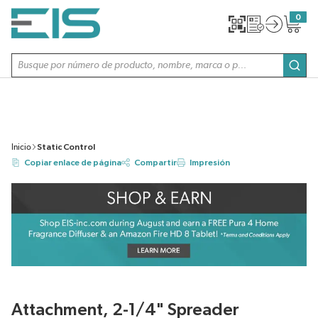
SALTAR AL CONTENIDO PRINCIPAL
0
{0} item
Búsqueda de sitio
envi
Inicio
Static Control
Copiar enlace de página
Compartir
Impresión
Attachment, 2-1/4" Spreader