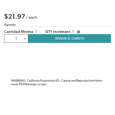
$21.97
/
each
Agotado
Cantidad Mínima
1
QTY Increment
1
more info
Cantidad
AÑADIR AL CARRITO
WARNING: California Proposition 65 - Cancer and Reproductive Harm -
www.P65Warnings.ca.gov